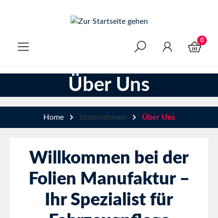
Zum Hauptinhalt springen
0
Über Uns
Home
Unternehmen
Über Uns
Willkommen bei der
Folien Manufaktur –
Ihr Spezialist für