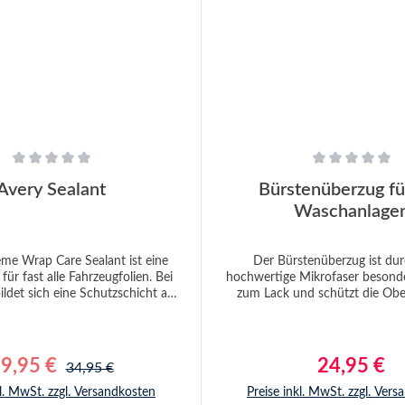
liche Bewertung von 0 von 5 Sternen
Durchschnittliche Bewertung
Avery Sealant
Bürstenüberzug fü
Waschanlage
me Wrap Care Sealant ist eine
Der Bürstenüberzug ist dur
für fast alle Fahrzeugfolien. Bei
hochwertige Mikrofaser besond
det sich eine Schutzschicht auf
zum Lack und schützt die Obe
rfläche, wodurch die Beseitigung
Schmutzpartikeln aufgrund eins
en Verunreinigungen wie Schmutz,
Netzes. Durch eine Kordel mit G
t und Baumharz erleichtert
es sich an SB-Waschbürsten sich
eugfolierungen sind nach der
Der Bürstenüberzug ist sowohl
9,95 €
Regulärer Preis:
24,95 €
erkaufspreis:
Regulärer Pr
34,95 €
 der Straße einer Vielzahl harter
auch schaumdurchlässig und k
sgesetzt. Jetzt gibt es von Avery
Nutzung im wasserabweisenden 
kl. MwSt. zzgl. Versandkosten
Preise inkl. MwSt. zzgl. Ver