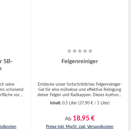
 von 0 von 5 Sternen
Durchschnittliche Bewertung von 0 von 5 Ste
r SB-
Felgenreiniger
n
ch seine
Entdecke unser fortschrittliches Felgenreiniger-
ers schonend
Gel für eine mühelose und effektive Reinigung
rfläche vor
deiner Felgen und Radkappen. Dieses kraftvolle
 eingenähten
Gel entfernt problemlos Bremsstaub, Öl- und
Inhalt:
0.5 Liter
(37,90 € / 1 Liter)
ummizug lässt
Gummirückstände sowie Flugrostpartikel.
er befestigen.
Durch seine hervorragende Haftung an der
 wasser- als
Felge sorgt es für eine umfassende und
18,95 €
eis:
Regulärer Preis:
Ab
ann nach der
gründliche Reinigung. Während der aktiven
Schutzbeutel
Reinigungsphase ändert sich die Farbe des
sandkosten
Preise inkl. MwSt. zzgl. Versandkosten