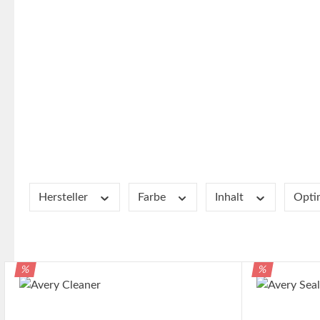
Hersteller
Farbe
Inhalt
Opti
RABATT
RABATT
%
%