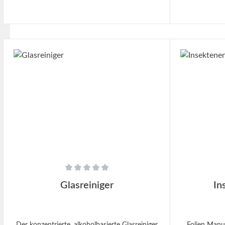
bleiben.Die Avery Dennison Supreme Wrap™
die passende
Pflegeprodukte Serie
Folien in ei
umfasst Reiniger,Kraftreiniger und eine
erhalten. Hie
Versiegelung.Diese Produkte in Profiqualität
Power Cleaner
sind für jeden einfach anzuwenden.Sie sorgen
Typen von Fol
dafür, dass matte, satinierte und glänzende
Glanz).Dies
Fahrzeugfolien nach dem Verlassen der
wurden an al
Werkstatt allen Herausforderungen der Straße
getestet
In den Warenkorb
In
standhalten Achtung Abverkauf
Produktseri
der Grafik
dar. Die
Reinigungsmit
keine gefährli
Anwendung 
erforderlich
das Pflegemit
einer kle
AC
Durchschnittliche Bewertung von 0 von 5 Sternen
Durchschnitt
Glasreiniger
In