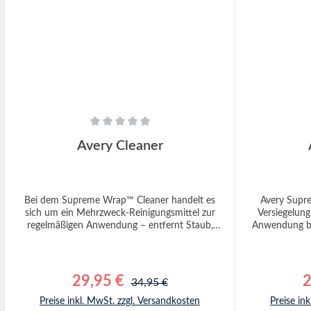
Durchschnittliche Bewertung von 0 von 5 Sternen
Durchschnitt
Avery Cleaner
Bei dem Supreme Wrap™ Cleaner handelt es
Avery Supre
sich um ein Mehrzweck-Reinigungsmittel zur
Versiegelung 
regelmäßigen Anwendung – entfernt Staub,
Anwendung bil
leichte Verschmutzung, Fingerabdrücke und
der Folienobe
andere Spuren.Die Avery Dennison-Folien für
von alltäglich
Fahrzeuggrafiken gestalten
Vogelko
Premiumoberflächen, die nach dem Verkleben
wird.Fahrz
29,95 €
Regulärer Preis:
2
Verkaufspreis:
V
34,95 €
eine erstklassige Pflege verdienen– was
Folierung auf
eindrucksvoll aussieht, soll eindrucksvoll
Belastungen au
Preise inkl. MwSt. zzgl. Versandkosten
Preise in