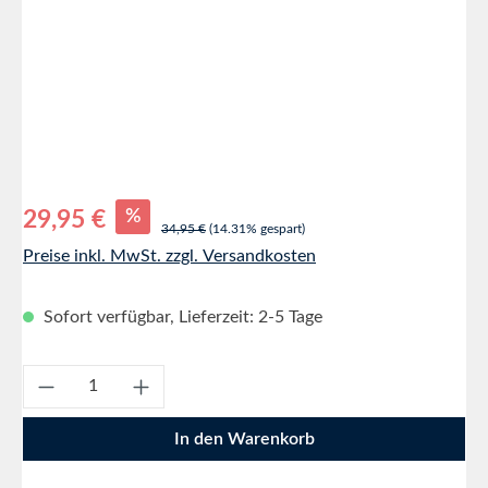
Verkaufspreis:
%
29,95 €
Regulärer Preis:
34,95 €
(14.31% gespart)
Preise inkl. MwSt. zzgl. Versandkosten
Sofort verfügbar, Lieferzeit: 2-5 Tage
Produkt Anzahl: Gib den gewünschten Wert e
In den Warenkorb