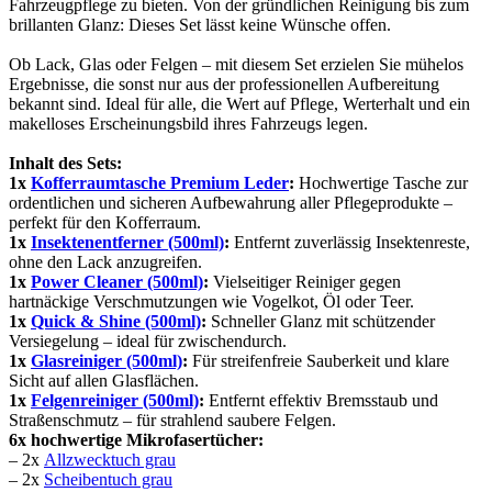
Fahrzeugpflege zu bieten. Von der gründlichen Reinigung bis zum
brillanten Glanz: Dieses Set lässt keine Wünsche offen.
Ob Lack, Glas oder Felgen – mit diesem Set erzielen Sie mühelos
Ergebnisse, die sonst nur aus der professionellen Aufbereitung
bekannt sind. Ideal für alle, die Wert auf Pflege, Werterhalt und ein
makelloses Erscheinungsbild ihres Fahrzeugs legen.
Inhalt des Sets:
1x
Kofferraumtasche Premium Leder
:
Hochwertige Tasche zur
ordentlichen und sicheren Aufbewahrung aller Pflegeprodukte –
perfekt für den Kofferraum.
1x
Insektenentferner (500ml)
:
Entfernt zuverlässig Insektenreste,
ohne den Lack anzugreifen.
1x
Power Cleaner (500ml)
:
Vielseitiger Reiniger gegen
hartnäckige Verschmutzungen wie Vogelkot, Öl oder Teer.
1x
Quick & Shine (500ml)
:
Schneller Glanz mit schützender
Versiegelung – ideal für zwischendurch.
1x
Glasreiniger (500ml)
:
Für streifenfreie Sauberkeit und klare
Sicht auf allen Glasflächen.
1x
Felgenreiniger (500ml)
:
Entfernt effektiv Bremsstaub und
Straßenschmutz – für strahlend saubere Felgen.
6x hochwertige Mikrofasertücher:
– 2x
Allzwecktuch grau
– 2x
Scheibentuch grau