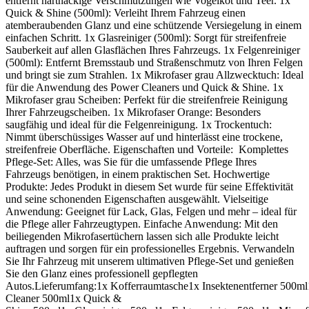
entfernt hartnäckige Verschmutzungen wie Vogelkot und Teer. 1x
Quick & Shine (500ml): Verleiht Ihrem Fahrzeug einen
atemberaubenden Glanz und eine schützende Versiegelung in einem
einfachen Schritt. 1x Glasreiniger (500ml): Sorgt für streifenfreie
Sauberkeit auf allen Glasflächen Ihres Fahrzeugs. 1x Felgenreiniger
(500ml): Entfernt Bremsstaub und Straßenschmutz von Ihren Felgen
und bringt sie zum Strahlen. 1x Mikrofaser grau Allzwecktuch: Ideal
für die Anwendung des Power Cleaners und Quick & Shine. 1x
Mikrofaser grau Scheiben: Perfekt für die streifenfreie Reinigung
Ihrer Fahrzeugscheiben. 1x Mikrofaser Orange: Besonders
saugfähig und ideal für die Felgenreinigung. 1x Trockentuch:
Nimmt überschüssiges Wasser auf und hinterlässt eine trockene,
streifenfreie Oberfläche. Eigenschaften und Vorteile: Komplettes
Pflege-Set: Alles, was Sie für die umfassende Pflege Ihres
Fahrzeugs benötigen, in einem praktischen Set. Hochwertige
Produkte: Jedes Produkt in diesem Set wurde für seine Effektivität
und seine schonenden Eigenschaften ausgewählt. Vielseitige
Anwendung: Geeignet für Lack, Glas, Felgen und mehr – ideal für
die Pflege aller Fahrzeugtypen. Einfache Anwendung: Mit den
beiliegenden Mikrofasertüchern lassen sich alle Produkte leicht
auftragen und sorgen für ein professionelles Ergebnis. Verwandeln
Sie Ihr Fahrzeug mit unserem ultimativen Pflege-Set und genießen
Sie den Glanz eines professionell gepflegten
Autos.Lieferumfang:1x Kofferraumtasche1x Insektenentferner 500m
Cleaner 500ml1x Quick &